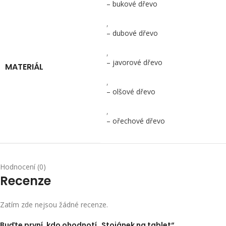
– bukové dřevo
,
– dubové dřevo
,
– javorové dřevo
MATERIÁL
,
– olšové dřevo
,
– ořechové dřevo
Hodnocení (0)
Recenze
Zatím zde nejsou žádné recenze.
Buďte první, kdo ohodnotí „Stojánek na tablet“