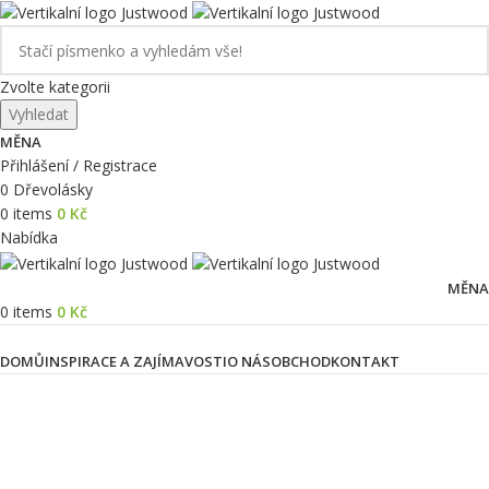
Zvolte kategorii
Vyhledat
MĚNA
Přihlášení / Registrace
0
Dřevolásky
0
items
0
Kč
Nabídka
MĚNA
0
items
0
Kč
Kategorie produktů
DOMŮ
INSPIRACE A ZAJÍMAVOSTI
O NÁS
OBCHOD
KONTAKT