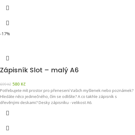
-17%
Zápisník Slot – malý A6
580
Kč
699
Kč
Potřebujete mít prostor pro přenesení Vašich myšlenek nebo poznámek?
Hledáte něco jedinečného, čím se odlišíte? A co takhle zápisník s
dřevěnými deskami? Desky zápisníku - velikost A6.