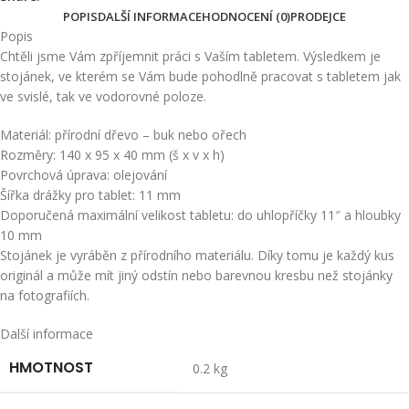
POPIS
DALŠÍ INFORMACE
HODNOCENÍ (0)
PRODEJCE
Popis
Chtěli jsme Vám zpříjemnit práci s Vaším tabletem. Výsledkem je
stojánek, ve kterém se Vám bude pohodlně pracovat s tabletem jak
ve svislé, tak ve vodorovné poloze.
Materiál: přírodní dřevo – buk nebo ořech
Rozměry: 140 x 95 x 40 mm (š x v x h)
Povrchová úprava: olejování
Šířka drážky pro tablet: 11 mm
Doporučená maximální velikost tabletu: do uhlopříčky 11″ a hloubky
10 mm
Stojánek je vyráběn z přírodního materiálu. Díky tomu je každý kus
originál a může mít jiný odstín nebo barevnou kresbu než stojánky
na fotografiích.
Další informace
HMOTNOST
0.2 kg