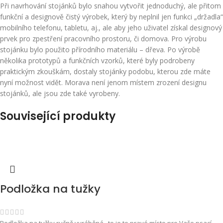
Při navrhování stojánků bylo snahou vytvořit jednoduchý, ale přitom
funkční a designově čistý výrobek, který by neplnil jen funkci „držadla“
mobilního telefonu, tabletu, aj., ale aby jeho uživatel získal designový
prvek pro zpestření pracovního prostoru, či domova. Pro výrobu
stojánku bylo použito přírodního materiálu – dřeva. Po výrobě
několika prototypů a funkčních vzorků, které byly podrobeny
praktickým zkouškám, dostaly stojánky podobu, kterou zde máte
nyní možnost vidět. Morava není jenom místem zrození designu
stojánků, ale jsou zde také vyrobeny.
Související produkty
Podložka na tužky
Podložka na tužky ručně vyráběná...to je to pravé místo pro Vaše psací