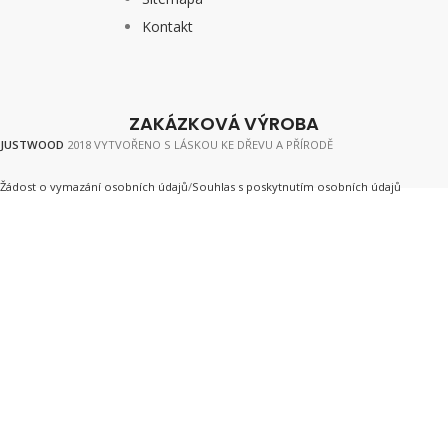
Kontakt
ZAKÁZKOVÁ VÝROBA
JUSTWOOD
2018 VYTVOŘENO S LÁSKOU KE DŘEVU A PŘÍRODĚ
Žádost o vymazání osobních údajů
/
Souhlas s poskytnutím osobních údajů
Vaše přání na míru zajistí
Truhlárna Justwood
MÁM ZÁJEM