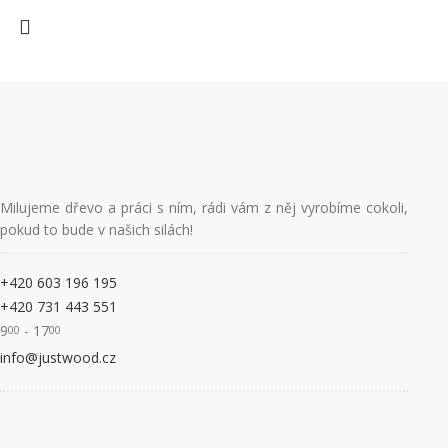
Milujeme dřevo a práci s ním, rádi vám z něj vyrobíme cokoli,
pokud to bude v našich silách!
+420 603 196 195
+420 731 443 551
9
- 17
00
00
info@justwood.cz