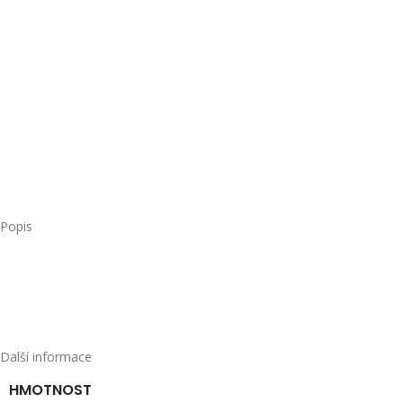
Popis
Pexeso je velmi populární rodinná hra na procvičení paměti a v 
dlouhodobou životnost. Balení obsahuje 36 dílů.
Dřevěné hračky M.I.K jsou navrženy pro děti starší 3 let tak, aby
bezpečnostním a hygienickým normám EN-71. Jsou vyrobeny z kvalitníh
Další informace
HMOTNOST