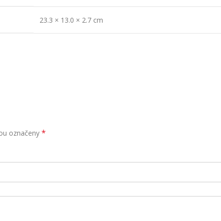
23.3 × 13.0 × 2.7 cm
*
sou označeny