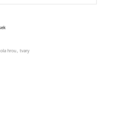
sek
kola hrou
,
tvary
 kvalitní provedení zaručuje vysokou odolnost a
motorické dovednosti. Vyhovují přísným evropským
 i za svoji ekologičnost.