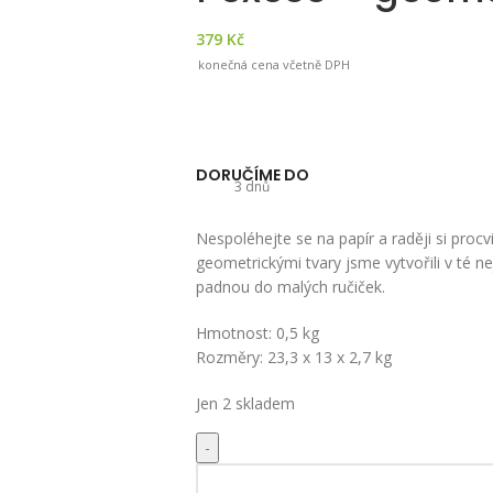
379
Kč
konečná cena včetně DPH
DORUČÍME DO
3 dnů
Nespoléhejte se na papír a raději si proc
geometrickými tvary jsme vytvořili v té n
padnou do malých ručiček.
Hmotnost: 0,5 kg
Rozměry: 23,3 x 13 x 2,7 kg
Jen 2 skladem