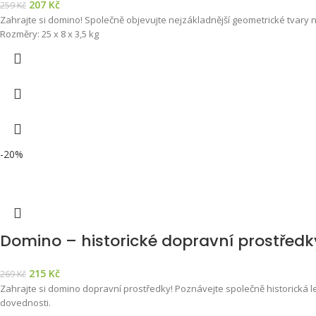
207
Kč
259
Kč
Zahrajte si domino! Společně objevujte nejzákladnější geometrické tvary 
Rozměry: 25 x 8 x 3,5 kg
-20%
Domino – historické dopravní prostředk
215
Kč
269
Kč
Zahrajte si domino dopravní prostředky! Poznávejte společně historická le
dovednosti.