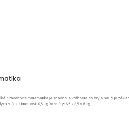
matika
velké. Stavebnice matematika je snadno je vtáhnete do hry a naučí je zákl
ch ruček. Hmotnost: 0,5 kg Rozměry: 6,5 x 8,5 x 8 kg