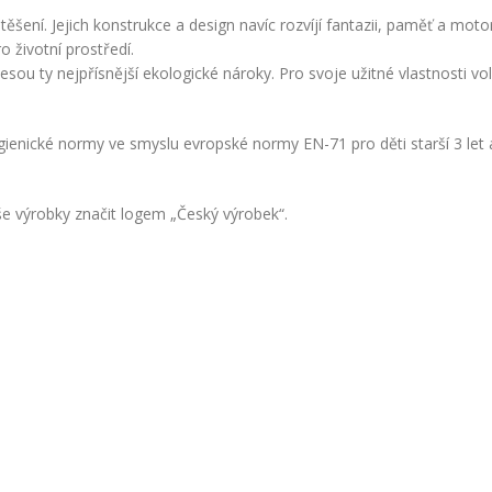
ení. Jejich konstrukce a design navíc rozvíjí fantazii, paměť a motori
o životní prostředí.
nesou ty nejpřísnější ekologické nároky. Pro svoje užitné vlastnosti 
enické normy ve smyslu evropské normy EN-71 pro děti starší 3 let a 
e výrobky značit logem „Český výrobek“.