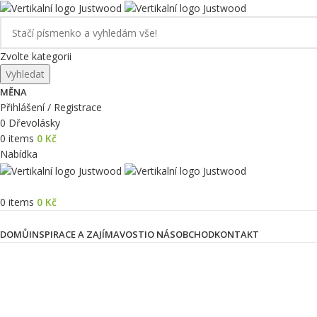
Zvolte kategorii
Vyhledat
MĚNA
Přihlášení / Registrace
0
Dřevolásky
0
items
0
Kč
Nabídka
0
items
0
Kč
Kategorie produktů
DOMŮ
INSPIRACE A ZAJÍMAVOSTI
O NÁS
OBCHOD
KONTAKT