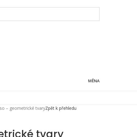
MĚNA
so – geometrické tvary
Zpět k přehledu
trické tvary