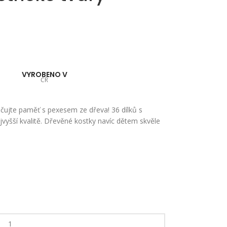
VYROBENO V
ČR
vičujte paměť s pexesem ze dřeva! 36 dílků s
ejvyšší kvalitě. Dřevěné kostky navíc dětem skvěle