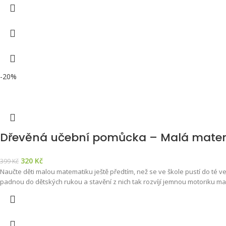
-20%
Dřevěná učební pomůcka – Malá mate
320
Kč
399
Kč
Naučte děti malou matematiku ještě předtím, než se ve škole pustí do té 
padnou do dětských rukou a stavění z nich tak rozvíjí jemnou motoriku malý