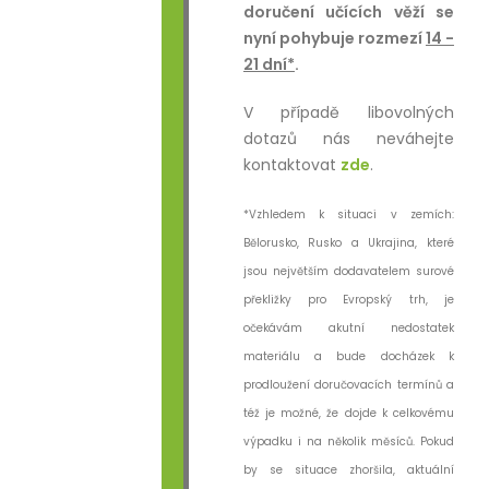
doručení učících věží se
nyní pohybuje rozmezí
14 -
21 dní*
.
V případě libovolných
dotazů nás neváhejte
kontaktovat
zde
.
*Vzhledem k situaci v zemích:
Bělorusko, Rusko a Ukrajina, které
jsou největším dodavatelem surové
překližky pro Evropský trh, je
očekávám akutní nedostatek
materiálu a bude docházek k
prodloužení doručovacích termínů a
též je možné, že dojde k celkovému
výpadku i na několik měsíců. Pokud
by se situace zhoršila, aktuální