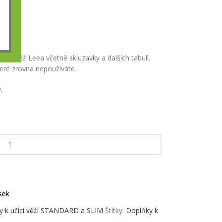
ící věž Leea včetně skluzavky a dalších tabulí.
teré zrovna nepoužíváte.
.
sek
y k učící věži STANDARD a SLIM
Štítky:
Doplňky k