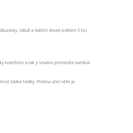
luzavky, tabulí a dalších desek (celkem 5 ks).
íky kolečkům a tak ji snadno přemístíte kamkoli.
ozí žádné hádky. Plošina učící věže je