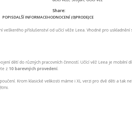
Share:
POPIS
DALŠÍ INFORMACE
HODNOCENÍ (0)
PRODEJCE
 veškerého příslušenství od učící věže Leea. Vhodné pro uskladnění sk
jení dětí do různých pracovních činností. Učící věž Leea je mobilní d
ete z
10 barevných provedení
.
ení. Krom klasické velikosti máme i XL verzi pro dvě děti a tak nehr
ětmi.