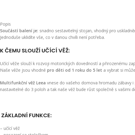
Popis
Součástí balení je:
snadno sestavitelný stojan, vhodný pro uskladnění
Jednoduše uklidíte vše, co v danou chvíli není potřeba.
K ČEMU SLOUŽÍ UČÍCÍ VĚŽ:
Učící věže slouží k rozvoji motorických dovedností a přirozenému zapo
Naše věže jsou vhodné
pro děti od 1 roku do 5 let
a vybrat si můž
Multifunkční věž Leea
vnese do vašeho domova hromadu zábavy i pouč
nastavitelné do 3 poloh a tak naše věž bude růst společně s vašimi d
ZÁKLADNÍ FUNKCE:
– učící věž
– posezení se stolečkem