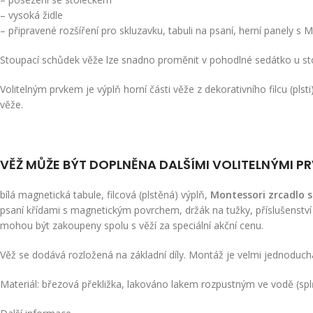
– vysoká židle
– připravené rozšíření pro skluzavku, tabuli na psaní, herní panely s M
Stoupací schůdek věže lze snadno proměnit v pohodlné sedátko u stol
Volitelným prvkem je výplň horní části věže z dekorativního filcu (pl
věže.
VĚŽ MŮŽE BÝT DOPLNĚNA DALŠÍMI VOLITELNÝMI PR
bílá magnetická tabule, filcová (plstěná) výplň,
Montessori zrcadlo s
psaní křídami s magnetickým povrchem, držák na tužky, příslušenství p
mohou být zakoupeny spolu s věží za speciální akční cenu.
Věž se dodává rozložená na základní díly. Montáž je velmi jednoduchá
Materiál: březová překližka, lakováno lakem rozpustným ve vodě (spl