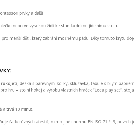
ontessori prvky a další
ečku nebo ve vysokou židli ke standardnímu jídelnímu stolu.
sti) pro menší děti, který zabrání možnému pádu. Díky tomuto krytu doj
VKY:
 rukojetí
, deska s barevnými kolíky, skluzavka, tabule s bílým papíre
ro hru – stolní hokej a výrobu vlastních hraček “Leea play set”, stoja
 a trvá 10 minut.
ňuje řadu různých atestů, mimo jiné i normu EN ISO 71 č. 3, povrch 