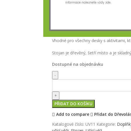
informace naleznete vždy zde.
Zde můžete ukládat veškeré doplňky pro uč
Vhodné pro všechny desky s aktivitami, k
Stojan je dřevěný, šetří místo a je skladný
Dostupné na objednávku
PŘIDAT DO KOŠÍKU
Add to compare
Přidat do Dřevolá
Katalogové číslo:
UV11
Kategorie:
Doplňk
učící věži
,
Stojan
,
Učící věž