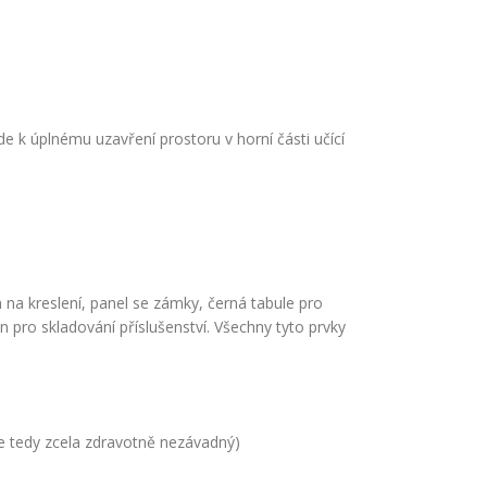
de k úplnému uzavření prostoru v horní části učící
m na kreslení, panel se zámky, černá tabule pro
n pro skladování příslušenství. Všechny tyto prvky
je tedy zcela zdravotně nezávadný)