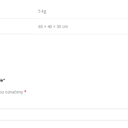
5 kg
60 × 40 × 30 cm
le“
*
sou označeny