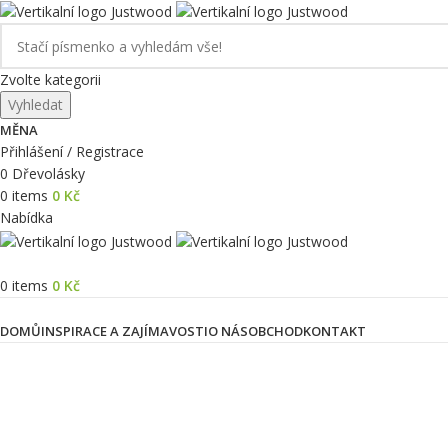
Zvolte kategorii
Vyhledat
MĚNA
Přihlášení / Registrace
0
Dřevolásky
0
items
0
Kč
Nabídka
0
items
0
Kč
Kategorie produktů
DOMŮ
INSPIRACE A ZAJÍMAVOSTI
O NÁS
OBCHOD
KONTAKT